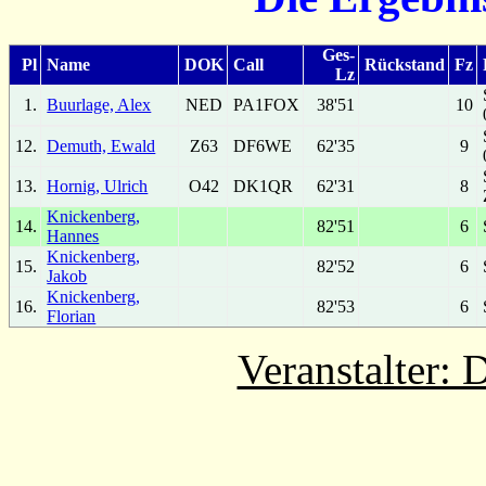
Ges-
Pl
Name
DOK
Call
Rückstand
Fz
Lz
1.
Buurlage, Alex
NED
PA1FOX
38'51
10
12.
Demuth, Ewald
Z63
DF6WE
62'35
9
13.
Hornig, Ulrich
O42
DK1QR
62'31
8
Knickenberg,
14.
82'51
6
Hannes
Knickenberg,
15.
82'52
6
Jakob
Knickenberg,
16.
82'53
6
Florian
Veranstalter