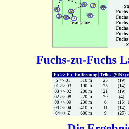
St
Fuchs
Fuchs
Fuchs
Fuchs
Fuchs
Fuchs
Z
Fuchs-zu-Fuchs La
Fu >> Fu
Entfernung
Teiln.
(StNr) 
S >> 01
310 m
25
(19) 
01 >> 03
190 m
25
(14) 
03 >> 02
200 m
21
(19) 
02 >> 08
220 m
20
(4) 
08 >> 09
230 m
6
(15) 
09 >> 04
410 m
11
(14) 
04 >> Z
680 m
9
(25) 
Die Ergebni