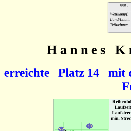
80m. Fo
Ba
Wettkampf:
Band/Limit:
Teilnehmer:
H a n n e s K 
erreichte Platz 14 mit 
F
Reihenfo
Laufzei
Laufstre
min. Stre