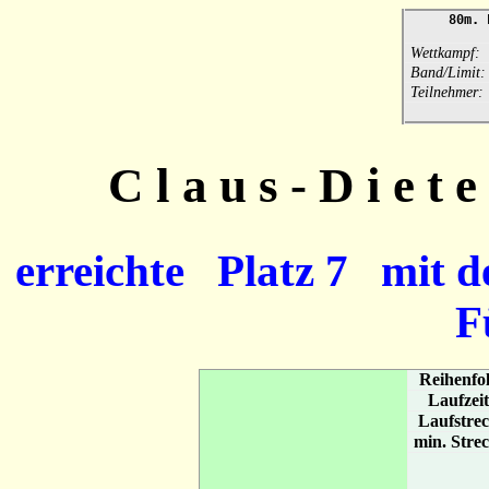
80m. Fo
Ba
Wettkampf:
Band/Limit:
Teilnehmer:
C l a u s - D i e 
erreichte Platz 7 mit d
F
Reihenfo
Laufzei
Laufstre
min. Stre