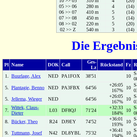
10 >> 05
310 m
4
(20)
05 >> 06
280 m
4
(14)
06 >> 07
410 m
5
(14)
07 >> 08
450 m
5
(14)
08 >> 02
220 m
5
(20)
02 >> Z
540 m
3
(14)
Die Ergebni
Ges-
Pl
Name
DOK
Call
Rückstand
Fz
R
Lz
S
1.
Buurlage, Alex
NED
PA1FOX
38'51
10
0
+26:05
S
5.
Plantagie, Benno
NED
PA3FBX
64'56
10
167%
0
+26:05
S
5.
Jellema, Wieger
NED
64'56
10
167%
0
Wittek, Claus-
+32:33
S
7.
L03
DF8QJ
71'24
10
Dieter
184%
0
+36:01
S
8.
Bücker, Theo
R24
DJ9EY
74'52
10
193%
0
+36:41
S
9.
Tuttmann, Josef
N42
DL8YBL
75'32
10
194%
0