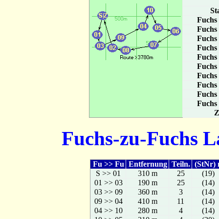
St
Fuchs
Fuchs
Fuchs
Fuchs
Fuchs
Fuchs
Fuchs
Fuchs
Fuchs
Fuchs
Z
Fuchs-zu-Fuchs La
Fu >> Fu
Entfernung
Teiln.
(StNr) 
S >> 01
310 m
25
(19)
01 >> 03
190 m
25
(14)
03 >> 09
360 m
3
(14)
09 >> 04
410 m
11
(14)
04 >> 10
280 m
4
(14)