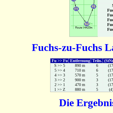
Fuc
Fuc
Fuc
Fuc
Fuc
Fuchs-zu-Fuchs La
Fu >> Fu
Entfernung
Teiln.
(StN
S >> 5
890 m
6
(1
5 >> 4
710 m
6
(1
4 >> 3
570 m
5
(1
3 >> 2
900 m
3
(1
2 >> 1
470 m
3
(1
1 >> Z
880 m
5
(4
Die Ergebni