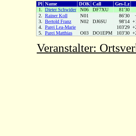
Pl
Name
DOK
Call
Ges-Lz
1.
Dieter Schwider
N06
DF7XU
81'30
2.
Rainer Koll
N01
86'30
3.
Bertold Franz
N02
DJ6SU
98'14
+
4.
Parei Lea-Marie
103'29
+
5.
Parei Matthias
O03
DO1EPM
103'30
+
Veranstalter: Orts