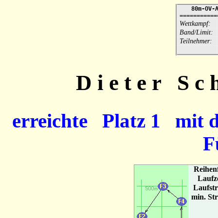
80m-OV-
===========
Wettkampf:
Band/Limit:
Teilnehmer:
D i e t e r S 
erreichte Platz 1 mit 
F
Reihen
Laufz
Laufst
min. St