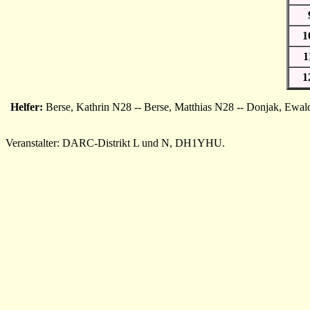
1
1
1
Helfer:
Berse, Kathrin N28 -- Berse, Matthias N28 -- Donjak, Ewald
Veranstalter: DARC-Distrikt L und N, DH1YHU.