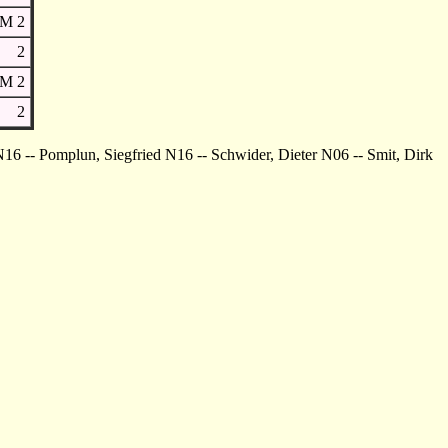
M 2
2
M 2
2
16 -- Pomplun, Siegfried N16 -- Schwider, Dieter N06 -- Smit, Dirk