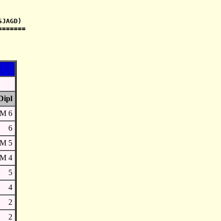
JAGD)

Dipl
M 6
6
M 5
M 4
5
4
2
2