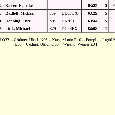
9.
Kaiser, Henrike
63:25
5
F
0.
Radloff, Michael
F09
DE6FOX
63:29
5
1.
Henning, Lutz
N19
DK8JH
63:44
5
F
2.
Link, Michael
E29
DL2EBX
84:08
1
 O33 -- Gödtner, Ulrich N06 -- Kurz, Martin R10 -- Pomplun, Ingrid N
L16 -- Ueding, Ulrich O50 -- Wieand, Werner Z34 --