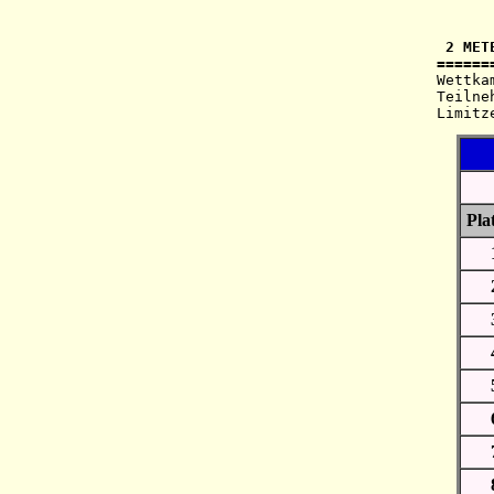
 2 MET
Wettkampf:  	am  3-04-2004   a
Teilnehmer: 	o.Kat=1
Pla