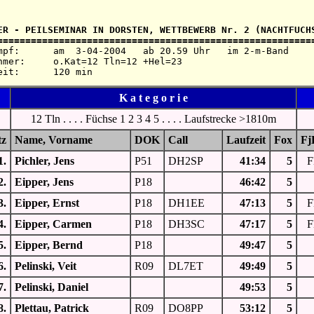
ER - PEILSEMINAR IN DORSTEN, WETTBEWERB Nr. 2 (NACHTFUCHS
b 20.59 Uhr   im 2-m-Band

2 Tln=12 +Hel=23

K a t e g o r i e
12 Tln . . . . Füchse 1 2 3 4 5 . . . . Laufstrecke >1810m
tz
Name, Vorname
DOK
Call
Laufzeit
Fox
Fj
1.
Pichler, Jens
P51
DH2SP
41:34
5
F
2.
Eipper, Jens
P18
46:42
5
3.
Eipper, Ernst
P18
DH1EE
47:13
5
F
4.
Eipper, Carmen
P18
DH3SC
47:17
5
F
5.
Eipper, Bernd
P18
49:47
5
6.
Pelinski, Veit
R09
DL7ET
49:49
5
7.
Pelinski, Daniel
49:53
5
8.
Plettau, Patrick
R09
DO8PP
53:12
5