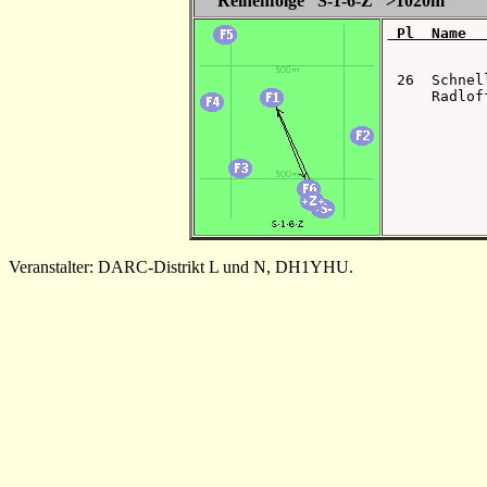
Reihenfolge S-1-6-Z >1020m
 Pl  Name  
 26  Schnel
     Radlof
Veranstalter: DARC-Distrikt L und N, DH1YHU.