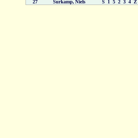
27
Surkamp, Niels
S
1
5
2
3
4
Z