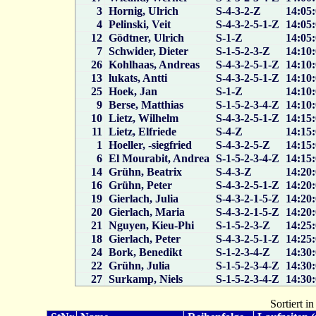
3
Hornig, Ulrich
S-4-3-2-Z
14:05:
4
Pelinski, Veit
S-4-3-2-5-1-Z
14:05:
12
Gödtner, Ulrich
S-1-Z
14:05:
7
Schwider, Dieter
S-1-5-2-3-Z
14:10:
26
Kohlhaas, Andreas
S-4-3-2-5-1-Z
14:10:
13
lukats, Antti
S-4-3-2-5-1-Z
14:10:
25
Hoek, Jan
S-1-Z
14:10:
9
Berse, Matthias
S-1-5-2-3-4-Z
14:10:
10
Lietz, Wilhelm
S-4-3-2-5-1-Z
14:15:
11
Lietz, Elfriede
S-4-Z
14:15:
1
Hoeller, -siegfried
S-4-3-2-5-Z
14:15:
6
El Mourabit, Andrea
S-1-5-2-3-4-Z
14:15:
14
Grühn, Beatrix
S-4-3-Z
14:20:
16
Grühn, Peter
S-4-3-2-5-1-Z
14:20:
19
Gierlach, Julia
S-4-3-2-1-5-Z
14:20:
20
Gierlach, Maria
S-4-3-2-1-5-Z
14:20:
21
Nguyen, Kieu-Phi
S-1-5-2-3-Z
14:25:
18
Gierlach, Peter
S-4-3-2-5-1-Z
14:25:
24
Bork, Benedikt
S-1-2-3-4-Z
14:30:
22
Grühn, Julia
S-1-5-2-3-4-Z
14:30:
27
Surkamp, Niels
S-1-5-2-3-4-Z
14:30:
Sortiert i