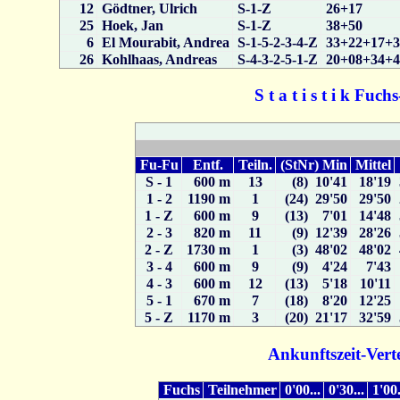
12
Gödtner, Ulrich
S-1-Z
26+17
25
Hoek, Jan
S-1-Z
38+50
6
El Mourabit, Andrea
S-1-5-2-3-4-Z
33+22+17+
26
Kohlhaas, Andreas
S-4-3-2-5-1-Z
20+08+34+
S t a t i s t i k Fuc
Fu-Fu
Entf.
Teiln.
(StNr) Min
Mittel
S - 1
600 m
13
(8) 10'41
18'19
1 - 2
1190 m
1
(24) 29'50
29'50
1 - Z
600 m
9
(13) 7'01
14'48
2 - 3
820 m
11
(9) 12'39
28'26
2 - Z
1730 m
1
(3) 48'02
48'02
3 - 4
600 m
9
(9) 4'24
7'43
4 - 3
600 m
12
(13) 5'18
10'11
5 - 1
670 m
7
(18) 8'20
12'25
5 - Z
1170 m
3
(20) 21'17
32'59
Ankunftszeit-Vert
Fuchs
Teilnehmer
0'00...
0'30...
1'00.