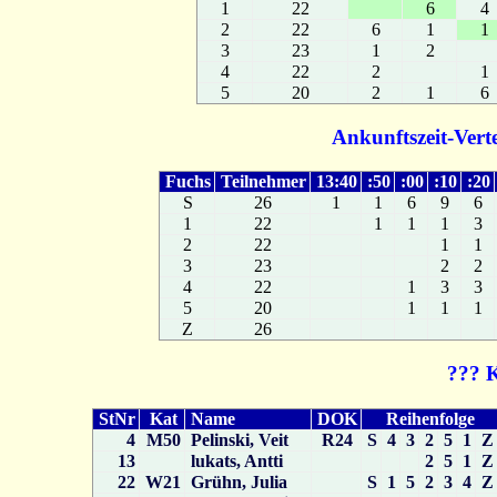
1
22
6
4
2
22
6
1
1
3
23
1
2
4
22
2
1
5
20
2
1
6
Ankunftszeit-Vert
Fuchs
Teilnehmer
13:40
:50
:00
:10
:20
S
26
1
1
6
9
6
1
22
1
1
1
3
2
22
1
1
3
23
2
2
4
22
1
3
3
5
20
1
1
1
Z
26
??? 
StNr
Kat
Name
DOK
Reihenfolge
4
M50
Pelinski, Veit
R24
S
4
3
2
5
1
Z
13
lukats, Antti
2
5
1
Z
22
W21
Grühn, Julia
S
1
5
2
3
4
Z