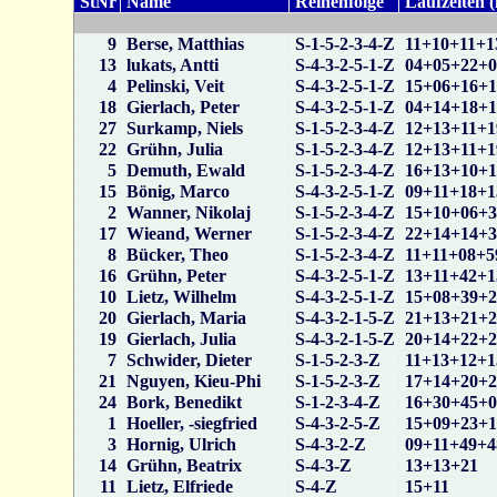
StNr
Name
Reihenfolge
Laufzeiten 
9
Berse, Matthias
S-1-5-2-3-4-Z
11+10+11+1
13
lukats, Antti
S-4-3-2-5-1-Z
04+05+22+
4
Pelinski, Veit
S-4-3-2-5-1-Z
15+06+16+
18
Gierlach, Peter
S-4-3-2-5-1-Z
04+14+18+1
27
Surkamp, Niels
S-1-5-2-3-4-Z
12+13+11+1
22
Grühn, Julia
S-1-5-2-3-4-Z
12+13+11+1
5
Demuth, Ewald
S-1-5-2-3-4-Z
16+13+10+
15
Bönig, Marco
S-4-3-2-5-1-Z
09+11+18+1
2
Wanner, Nikolaj
S-1-5-2-3-4-Z
15+10+06+
17
Wieand, Werner
S-1-5-2-3-4-Z
22+14+14+
8
Bücker, Theo
S-1-5-2-3-4-Z
11+11+08+5
16
Grühn, Peter
S-4-3-2-5-1-Z
13+11+42+1
10
Lietz, Wilhelm
S-4-3-2-5-1-Z
15+08+39+
20
Gierlach, Maria
S-4-3-2-1-5-Z
21+13+21+
19
Gierlach, Julia
S-4-3-2-1-5-Z
20+14+22+
7
Schwider, Dieter
S-1-5-2-3-Z
11+13+12+1
21
Nguyen, Kieu-Phi
S-1-5-2-3-Z
17+14+20+
24
Bork, Benedikt
S-1-2-3-4-Z
16+30+45+
1
Hoeller, -siegfried
S-4-3-2-5-Z
15+09+23+
3
Hornig, Ulrich
S-4-3-2-Z
09+11+49+4
14
Grühn, Beatrix
S-4-3-Z
13+13+21
11
Lietz, Elfriede
S-4-Z
15+11