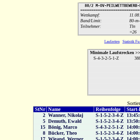
80/2 M-OV-PEILWETTBEWERB-
===========================
Wettkampf:
11.08
Band/Limit:
80-m-
Teilnehmer:
Tln
=26
Laufzeiten
Statistik F
Minimale Laufstrecken >
S-4-3-2-5-1-Z
38
Sortie
StNr
Name
Reihenfolge
Start-
2
Wanner, Nikolaj
S-1-5-2-3-4-Z
13:45:
5
Demuth, Ewald
S-1-5-2-3-4-Z
13:50:
15
Bönig, Marco
S-4-3-2-5-1-Z
14:00:
8
Bücker, Theo
S-1-5-2-3-4-Z
14:00:
17
Wieand, Werner
S-1-5-2-3-4-Z
14:00: