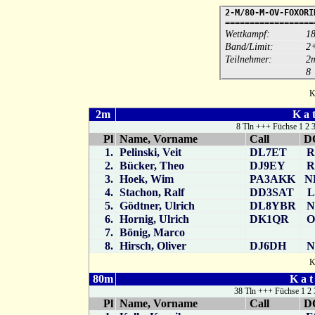
2-M/80-M-OV-FOXORI
==================
Wettkampf:
18
Band/Limit:
2+
Teilnehmer:
2
8
Ka
2m
K a 
8 Tln +++ Füchse 1 2 
Pl
Name, Vorname
Call
D
1.
Pelinski, Veit
DL7ET
R
2.
Bücker, Theo
DJ9EY
R
3.
Hoek, Wim
PA3AKK
N
4.
Stachon, Ralf
DD3SAT
L
5.
Gödtner, Ulrich
DL8YBR
N
6.
Hornig, Ulrich
DK1QR
O
7.
Bönig, Marco
8.
Hirsch, Oliver
DJ6DH
N
Ka
80m
K a t
38 Tln +++ Füchse 1 2 
Pl
Name, Vorname
Call
D