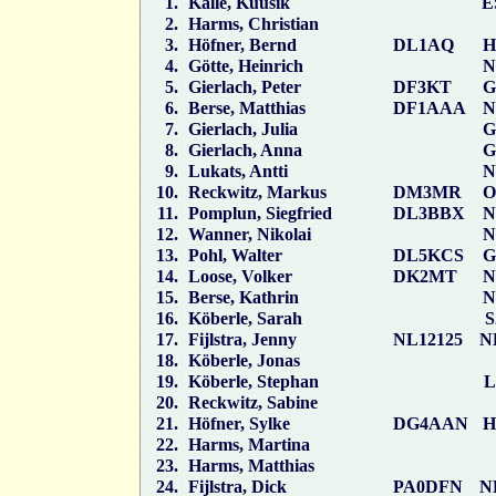
1.
Kalle, Kuusik
E
2.
Harms, Christian
3.
Höfner, Bernd
DL1AQ
H
4.
Götte, Heinrich
N
5.
Gierlach, Peter
DF3KT
G
6.
Berse, Matthias
DF1AAA
N
7.
Gierlach, Julia
G
8.
Gierlach, Anna
G
9.
Lukats, Antti
N
10.
Reckwitz, Markus
DM3MR
O
11.
Pomplun, Siegfried
DL3BBX
N
12.
Wanner, Nikolai
N
13.
Pohl, Walter
DL5KCS
G
14.
Loose, Volker
DK2MT
N
15.
Berse, Kathrin
N
16.
Köberle, Sarah
S
17.
Fijlstra, Jenny
NL12125
N
18.
Köberle, Jonas
19.
Köberle, Stephan
L
20.
Reckwitz, Sabine
21.
Höfner, Sylke
DG4AAN
H
22.
Harms, Martina
23.
Harms, Matthias
24.
Fijlstra, Dick
PA0DFN
N