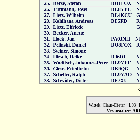
25.
Berse, Stefan
DO1FOX
N
26.
Tuttmann, Josef
DL8YBL
N
27.
Lietz, Wilhelm
DL4KCU
G
28.
Kohlhaas, Andreas
DF5FD
R
29.
Lietz, Elfriede
G
30.
Becker, Anette
31.
Hoek, Jan
PA0JNH
N
32.
Pelinski, Daniel
DO8FOX
R
33.
Steiner, Simone
34.
Hirsch, Heike
DJ6DI
N
35.
Woditsch, Johannes-Peter
DL9YEF
N
36.
Giese, Friedhelm
DK9QG
N
37.
Scheller, Ralph
DL9YAO
N
38.
Schwider, Dieter
DF7XU
N
Ka
Wittek, Claus-Dieter L03
Veranstalter: 