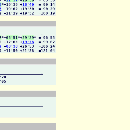
7 +
12'57
*+
18'50
* = 85'30

8
*+19'39 +
18'40
  = 90'14

8
 +19'02 +19'30  = 90'29

2 +21'29 +19'32  =100'19
m
                  .
7
*+
08'51
*+
29'29
* = 96'55

9 +12'04 +
19'48
  = 99'02

9
 +
08'38
 +26'53  =106'24

9 +11'50 +21'38  =121'04
                  .
20

'05
                  .