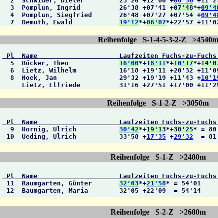

  2  Schwider, Dieter         23'20 +12'00 +
06'56
 +11'2
  3  Pomplun, Ingrid          26'38 +07'41 +
07'48
*+
09'4
  4  Pomplun, Siegfried       26'48 +07'27 +07'54 +
09'4
  7  Demuth, Ewald            
19'12
*+
06'07
*+22'57 +11'0
Reihenfolge S-1-4-5-3-2-Z >4540
 Pl  Name                     Laufzeiten Fuchs-zu-Fuchs

  5  Bücker, Theo             
16'00
*+
18'11
*+
10'17
*+
14'0
  6  Lietz, Wilhelm           16'18 +19'11 +20'32 +11'0
  8  Hoek, Jan                29'32 +19'19 +11'43 +
10'1
     Lietz, Elfriede          31'16 +27'51 +17'00 +11'2
Reihenfolge S-1-2-Z >3050m
 Pl  Name                     Laufzeiten Fuchs-zu-Fuchs

  9  Hornig, Ulrich           
30'42
*+
19'13
*+
30'25
* = 80'
 10  Ueding, Ulrich           33'58 +
17'35
 +
29'32
  = 81
Reihenfolge S-1-Z >2480m
 Pl  Name                     Laufzeiten Fuchs-zu-Fuchs

 11  Baumgarten, Günter       
32'03
*+
21'58
* = 54'01

 12  Baumgarten, Maria        32'05 +22'09  = 54'14
Reihenfolge S-2-Z >2680m