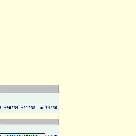
m
                  .
3 +06'34 +21'38  = 74'50
m
                  .