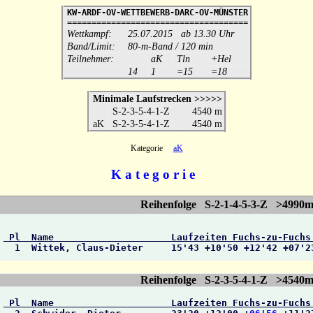
KW-ARDF-OV-WETTBEWERB-DARC-OV-MÜNSTER
=====================================
Wettkampf:
25.07.2015 ab 13.30 Uhr
Band/Limit:
80-m-Band / 120 min
Teilnehmer:
aK
Tln
+Hel
14
1
=15
=18
Minimale Laufstrecken >>>>>
S-2-3-5-4-1-Z
4540 m
aK
S-2-3-5-4-1-Z
4540 m
Kategorie
aK
K a t e g o r i e
Reihenfolge S-2-1-4-5-3-Z >4990
 Pl  Name                     Laufzeiten Fuchs-zu-Fuchs

  1  Wittek, Claus-Dieter     15'43 +10'50 +12'42 +07'2
Reihenfolge S-2-3-5-4-1-Z >4540
 Pl  Name                     Laufzeiten Fuchs-zu-Fuchs