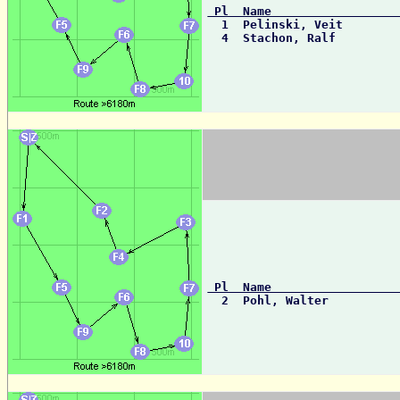
 Pl  Name                 

  1  Pelinski, Veit       
  4  Stachon, Ralf        
 Pl  Name                 

  2  Pohl, Walter         