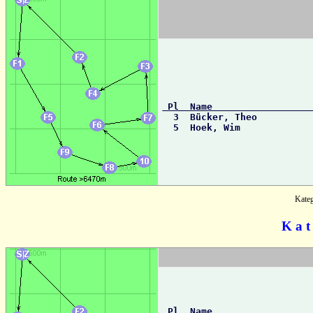
 Pl  Name                 

  3  Bücker, Theo         
  5  Hoek, Wim            
Kate
K a t
 Pl  Name                 