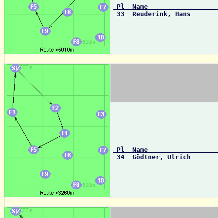
 Pl  Name                 

 33  Reuderink, Hans      
 Pl  Name                 

 34  Gödtner, Ulrich      