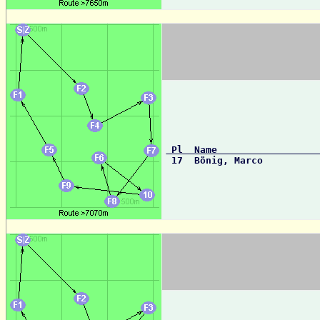
 Pl  Name                 

 17  Bönig, Marco         