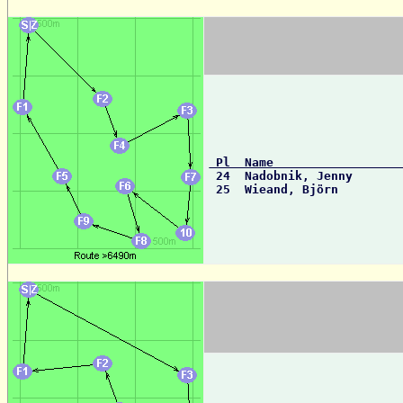
 Pl  Name                 

 24  Nadobnik, Jenny      
 25  Wieand, Björn        