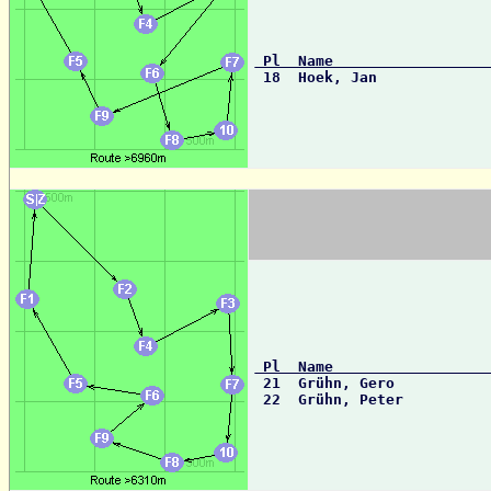
 Pl  Name                 

 18  Hoek, Jan            
 Pl  Name                 

 21  Grühn, Gero          
 22  Grühn, Peter         