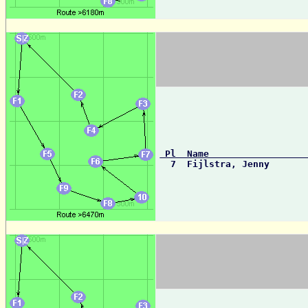
 Pl  Name                 

  7  Fijlstra, Jenny      