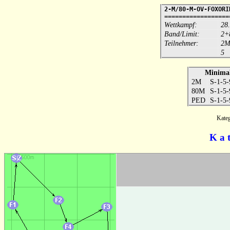
2-M/80-M-OV-FOXORI
==================
Wettkampf:
28
Band/Limit:
2+
Teilnehmer:
2
5
Minimal
2M
S-1-5-
80M
S-1-5-
PED
S-1-5-
Kate
K a 