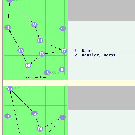
 Pl  Name                 

 32  Hensler, Horst       