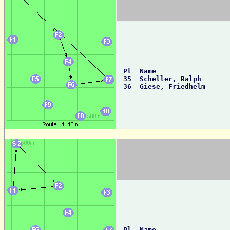
 Pl  Name                 

 35  Scheller, Ralph      
 36  Giese, Friedhelm     
 Pl  Name                 