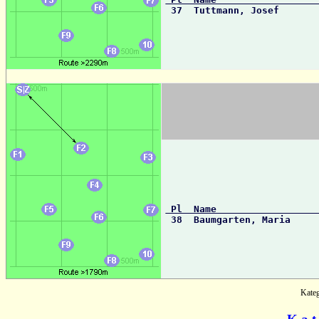

 37  Tuttmann, Josef      
 Pl  Name                 

 38  Baumgarten, Maria    
Kate