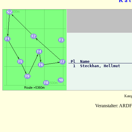
K a t
 Pl  Name                 

  1  Steckhan, Hellmut    
Kate
Veranstalter: ARD