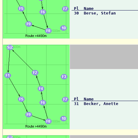
 Pl  Name                 

 30  Berse, Stefan        
 Pl  Name                 

 31  Becker, Anette       