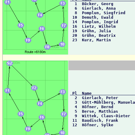

  1  Bücker, Georg        
  6  Gierlach, Anna        
  8  Pomplun, Siegfried   
 10  Demuth, Ewald         
 14  Pomplun, Ingrid       
 16  Lietz, Wilhelm        
 19  Grühn, Julia          
 20  Grühn, Beatrix        
 23  Kurz, Martin         
 Pl  Name                 

  2  Gierlach, Peter      
  3  Gütt-Mühlberg, Manuela
  4  Höfner, Bernd        
  5  Berse, Matthias       
  9  Wittek, Claus-Dieter 
 11  Baudisch, Frank       
 12  Höfner, Sylke        