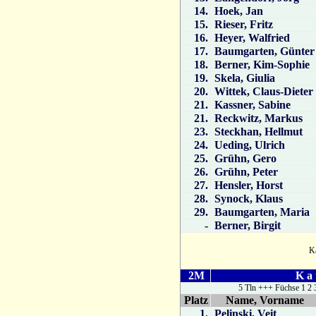
14.
Hoek, Jan
15.
Rieser, Fritz
16.
Heyer, Walfried
17.
Baumgarten, Günter
18.
Berner, Kim-Sophie
19.
Skela, Giulia
20.
Wittek, Claus-Dieter
21.
Kassner, Sabine
21.
Reckwitz, Markus
23.
Steckhan, Hellmut
24.
Ueding, Ulrich
25.
Grühn, Gero
26.
Grühn, Peter
27.
Hensler, Horst
28.
Synock, Klaus
29.
Baumgarten, Maria
-
Berner, Birgit
Ka
2M
K a 
5 Tln +++ Füchse 1 2 
Platz
Name, Vorname
1.
Pelinski, Veit