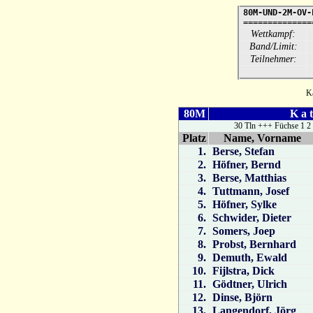
80M-UND-2M-OV-
==============
Wettkampf:
Band/Limit:
Teilnehmer:
Ka
80M
K a t
30 Tln +++ Füchse 1 2 
Platz
Name, Vorname
1.
Berse, Stefan
2.
Höfner, Bernd
3.
Berse, Matthias
4.
Tuttmann, Josef
5.
Höfner, Sylke
6.
Schwider, Dieter
7.
Somers, Joep
8.
Probst, Bernhard
9.
Demuth, Ewald
10.
Fijlstra, Dick
11.
Gödtner, Ulrich
12.
Dinse, Björn
13.
Langendorf, Jörg