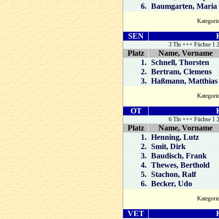
6.
Baumgarten, Maria
Kategor
SEN
K
3 Tln +++ Füchse 1 2
Platz
Name, Vorname
1.
Schnell, Thorsten
2.
Bertram, Clemens
3.
Haßmann, Matthias
Kategor
OT
K
6 Tln +++ Füchse 1 2
Platz
Name, Vorname
1.
Henning, Lutz
2.
Smit, Dirk
3.
Baudisch, Frank
4.
Thewes, Berthold
5.
Stachon, Ralf
6.
Becker, Udo
Kategor
VET
K