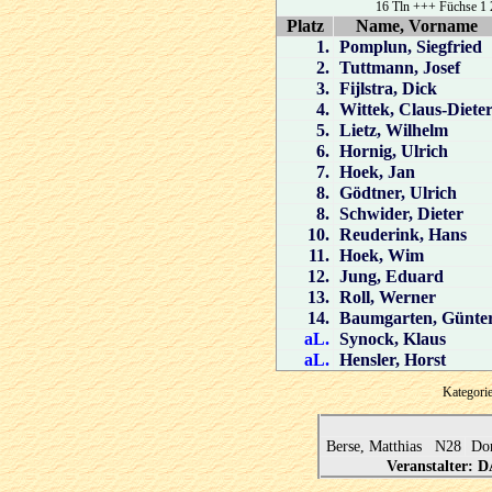
16 Tln +++ Füchse 1 
Platz
Name, Vorname
1.
Pomplun, Siegfried
2.
Tuttmann, Josef
3.
Fijlstra, Dick
4.
Wittek, Claus-Diete
5.
Lietz, Wilhelm
6.
Hornig, Ulrich
7.
Hoek, Jan
8.
Gödtner, Ulrich
8.
Schwider, Dieter
10.
Reuderink, Hans
11.
Hoek, Wim
12.
Jung, Eduard
13.
Roll, Werner
14.
Baumgarten, Günte
aL.
Synock, Klaus
aL.
Hensler, Horst
Kategor
Berse, Matthias N28
Do
Veranstalter: