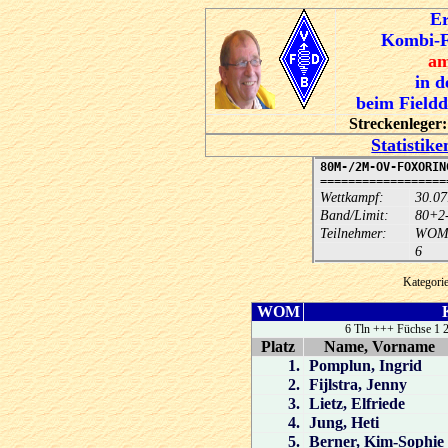
Er
Kombi-F
am
in 
beim Field
Streckenleger
Statistike
80M-/2M-OV-FOXORIN
==================
Wettkampf:
30.07
Band/Limit:
80+2-
Teilnehmer:
WO
6
Kategor
WOM
K
6 Tln +++ Füchse 1 2
Platz
Name, Vorname
1.
Pomplun, Ingrid
2.
Fijlstra, Jenny
3.
Lietz, Elfriede
4.
Jung, Heti
5.
Berner, Kim-Sophie