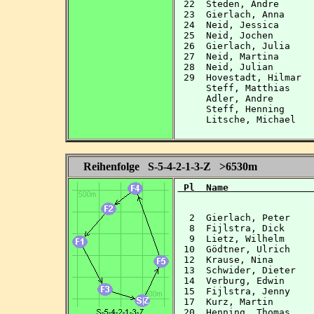
 22  Steden, Andre      
 23  Gierlach, Anna     
 24  Neid, Jessica      
 25  Neid, Jochen       
 26  Gierlach, Julia    
 27  Neid, Martina      
 28  Neid, Julian       
 29  Hovestadt, Hilmar  
     Steff, Matthias    
     Adler, Andre       
     Steff, Henning     
     Litsche, Michael   
Reihenfolge S-5-4-2-1-3-Z >6530m
 Pl  Name               
  2  Gierlach, Peter    
  8  Fijlstra, Dick     
  9  Lietz, Wilhelm     
 10  Gödtner, Ulrich    
 12  Krause, Nina       
 13  Schwider, Dieter   
 14  Verburg, Edwin     
 15  Fijlstra, Jenny    
 17  Kurz, Martin       
 20  Henning, Thomas    