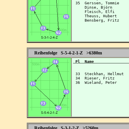
 35  Gerssen, Tommie    
     Dinse, Björn       
     Fleisch, Elfi      
     Theuss, Hubert     
     Bensberg, Fritz    
Reihenfolge S-5-4-2-1-Z >6380m
 Pl  Name               
 33  Steckhan, Hellmut  
 34  Rieser, Fritz      
 36  Wieland, Peter     
Reihenfolge S-3-1-2-Z >5260m