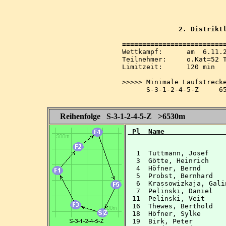
              2. Distriktl
Wettkampf:  	am  6.11.2005   ab 10.00 Uhr   im 80-m-Band

Teilnehmer: 	o.Kat=52 Tln=52 +Hel=55

Limitzeit:  	120 min

>>>>> Minimale Laufstrecke
      S-3-1-2-4-5-Z     65
Reihenfolge S-3-1-2-4-5-Z >6530m
 Pl  Name               
  1  Tuttmann, Josef    
  3  Götte, Heinrich    
  4  Höfner, Bernd      
  5  Probst, Bernhard   
  6  Krassowizkaja, Gali
  7  Pelinski, Daniel   
 11  Pelinski, Veit     
 16  Thewes, Berthold   
 18  Höfner, Sylke      
 19  Birk, Peter        