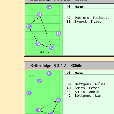
 Pl  Name               
 37  Pastors, Michaela  
 38  Synock, Klaus      
Reihenfolge S-3-5-Z >3260m
 Pl  Name               
 39  Bettgens, Wilma    
 40  Smits, Peter       
 41  Smits, Annie       
 42  Bettgens, Wim      