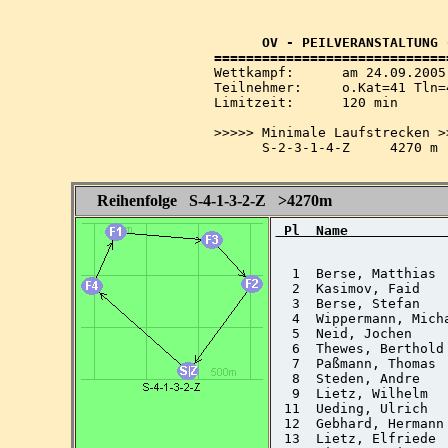
      OV - PEILVERANSTALTUNG 
Wettkampf:  	am 24.09.2005   ab 14.40 Uhr   im 80+2-m-Band

Teilnehmer: 	o.Kat=41 Tln=41 +Hel=43

Limitzeit:  	120 min

>>>>> Minimale Laufstrecken >>
      S-2-3-1-4-Z     4270 m

Reihenfolge S-4-1-3-2-Z >4270m
 Pl  Name            
  1  Berse, Matthias 
  2  Kasimov, Faid   
  3  Berse, Stefan   
  4  Wippermann, Mich
  5  Neid, Jochen    
  6  Thewes, Berthold
  7  Paßmann, Thomas 
  8  Steden, Andre   
  9  Lietz, Wilhelm  
 11  Ueding, Ulrich  
 12  Gebhard, Hermann
 13  Lietz, Elfriede 