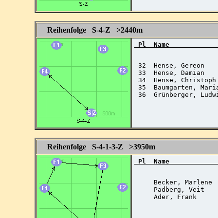
Reihenfolge S-4-Z >2440m
 Pl  Name            
 32  Hense, Gereon   
 33  Hense, Damian    
 34  Hense, Christoph 
 35  Baumgarten, Mari
 36  Grünberger, Ludwi
Reihenfolge S-4-1-3-Z >3950m
 Pl  Name            
     Becker, Marlene 
     Padberg, Veit   
     Ader, Frank     