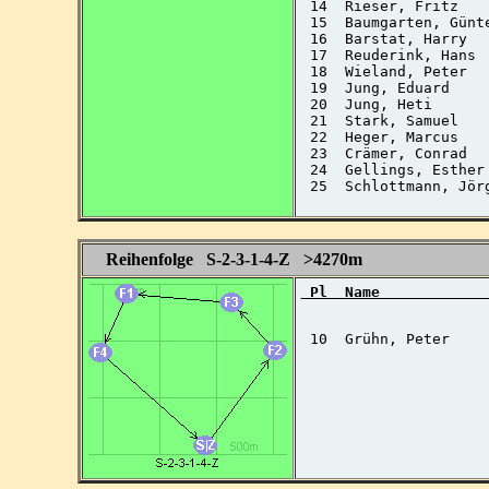
 14  Rieser, Fritz   
 15  Baumgarten, Günt
 16  Barstat, Harry  
 17  Reuderink, Hans 
 18  Wieland, Peter  
 19  Jung, Eduard    
 20  Jung, Heti      
 21  Stark, Samuel   
 22  Heger, Marcus   
 23  Crämer, Conrad  
 24  Gellings, Esther
 25  Schlottmann, Jör
Reihenfolge S-2-3-1-4-Z >4270m
 Pl  Name            
 10  Grühn, Peter    