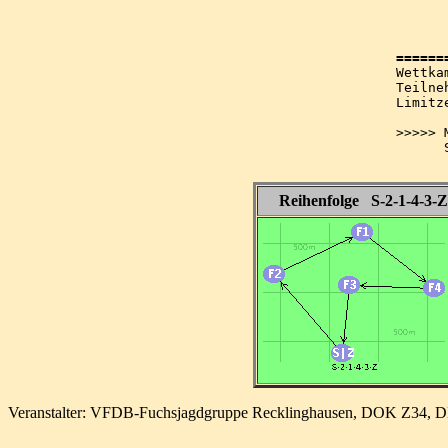
      
Wettkampf:  	am 25.06.2005   a
Teilnehmer: 	o.Kat
Limitzeit: 
>>>>> 
      
Reihenfolge S-2-1-4-3-
Veranstalter: VFDB-Fuchsjagdgruppe Recklinghausen, DOK Z34, 