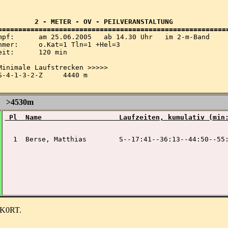
         2 - METER - OV - PEILVERANSTALTUNG

b 14.30 Uhr   im 2-m-Band

=1 Tln=1 +Hel=3

 	120 min

Minimale Laufstrecken >>>>>

S-4-1-3-2-Z     4440 m

Z >4530m
 Pl  Name                   Laufzeiten, kumulativ (min
  1  Berse, Matthias        S--17:41--36:13--44:50--55:
DK0RT.