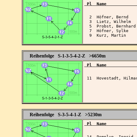
 Pl  Name            
  2  Höfner, Bernd   
  3  Lietz, Wilhelm  
  5  Probst, Bernhard
  7  Höfner, Sylke   
  9  Kurz, Martin    
Reihenfolge S-1-3-5-4-2-Z >6650m
 Pl  Name            
 11  Hovestadt, Hilma
Reihenfolge S-3-5-4-1-Z >5230m
 Pl  Name            
 14  Pomplun, Ingrid 