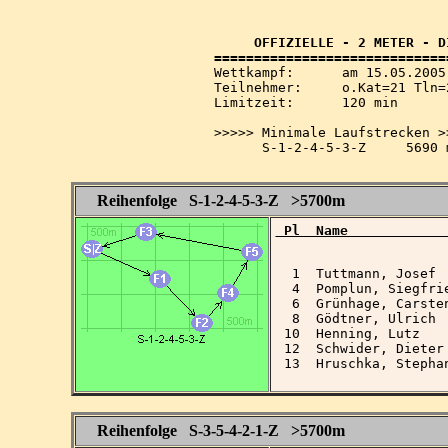
     OFFIZIELLE - 2 METER - D
Wettkampf:  	am 15.05.2005   ab 13.00 Uhr   im 2-m-Band

Teilnehmer: 	o.Kat=21 Tln=21 +Hel=24

Limitzeit:  	120 min

>>>>> Minimale Laufstrecken >>
      S-1-2-4-5-3-Z     5690 m
Reihenfolge S-1-2-4-5-3-Z >5700m
 Pl  Name            
  1  Tuttmann, Josef 
  4  Pomplun, Siegfri
  6  Grünhage, Carste
  8  Gödtner, Ulrich 
 10  Henning, Lutz   
 12  Schwider, Dieter
 13  Hruschka, Stepha
Reihenfolge S-3-5-4-2-1-Z >5700m