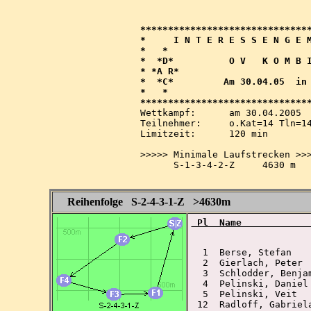
*******************************
*     I N T E R E S S E N G E M
*   *                          
*  *D*          O V   K O M B I
* *A R*                        
*  *C*         Am 30.04.05  in 
*   *                          
Wettkampf:  	am 30.04.2005   ab 14.30 Uhr   im 80-m-Band

Teilnehmer: 	o.Kat=14 Tln=14 +Hel=18

Limitzeit:  	120 min

>>>>> Minimale Laufstrecken >>>
      S-1-3-4-2-Z     4630 m

Reihenfolge S-2-4-3-1-Z >4630m
 Pl  Name            
  1  Berse, Stefan   
  2  Gierlach, Peter 
  3  Schlodder, Benja
  4  Pelinski, Daniel
  5  Pelinski, Veit  
 12  Radloff, Gabriel