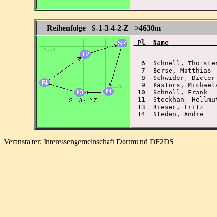
Reihenfolge S-1-3-4-2-Z >4630m
 Pl  Name            
  6  Schnell, Thorste
  7  Berse, Matthias 
  8  Schwider, Dieter
  9  Pastors, Michael
 10  Schnell, Frank  
 11  Steckhan, Hellmu
 13  Rieser, Fritz   
 14  Steden, Andre   
Veranstalter: Interessengemeinschaft Dortmund DF2DS