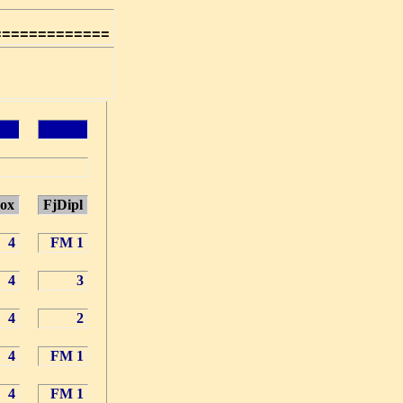
=============
ox
FjDipl
4
FM 1
4
3
4
2
4
FM 1
4
FM 1