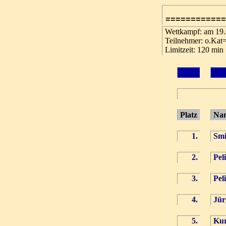
============
Wettkampf: am 19
Teilnehmer: o.Ka
Limitzeit: 120 min
Platz
N
1.
Smi
2.
Peli
3.
Pel
4.
Jür
5.
Kur