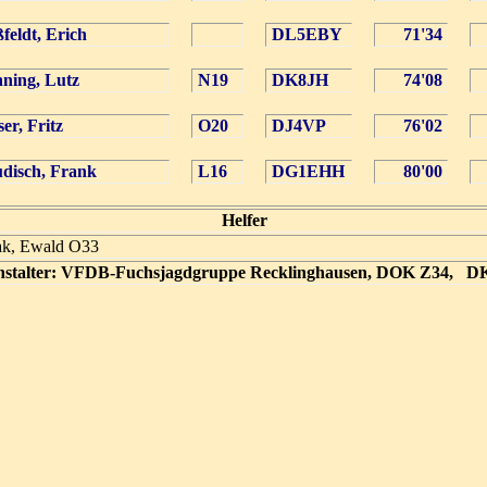
feldt, Erich
DL5EBY
71'34
ning, Lutz
N19
DK8JH
74'08
ser, Fritz
O20
DJ4VP
76'02
disch, Frank
L16
DG1EHH
80'00
Helfer
ak, Ewald O33
nstalter: VFDB-Fuchsjagdgruppe Recklinghausen, DOK Z34, D