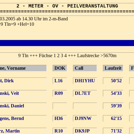
2 - METER - OV - PEILVERANSTALTUNG
============================================
.03.2005 ab 14.30 Uhr im 2-m-Band
t=9 Tln=9 +Hel=10
9 Tln +++ Füchse 1 2 3 4 +++ Laufstrecke >5670m
ame, Vorname
DOK
Call
Laufzeit
F
t, Dirk
L16
DH1YHU
50'52
nski, Veit
R09
DL7ET
54'33
inski, Daniel
59'39
gens, Bernd
H36
DJ9NW
62'15
z, Martin
R10
DK9JP
71'32