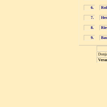
6.
Roß
7.
Hen
8.
Rie
9.
Bau
Donj
Vera