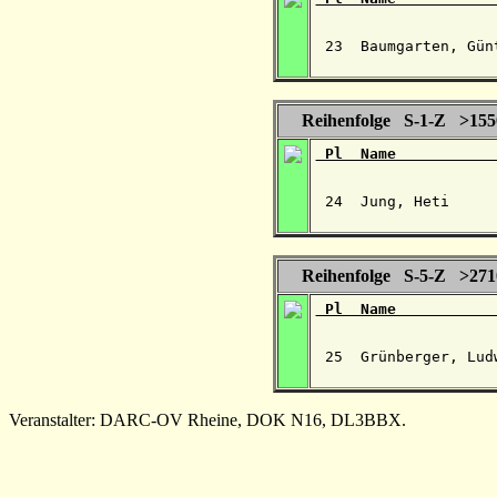
 23  Baumgarten, Gün
Reihenfolge S-1-Z >15
 Pl  Name           
 24  Jung, Heti     
Reihenfolge S-5-Z >27
 Pl  Name           
 25  Grünberger, Lud
Veranstalter: DARC-OV Rheine, DOK N16, DL3BBX.