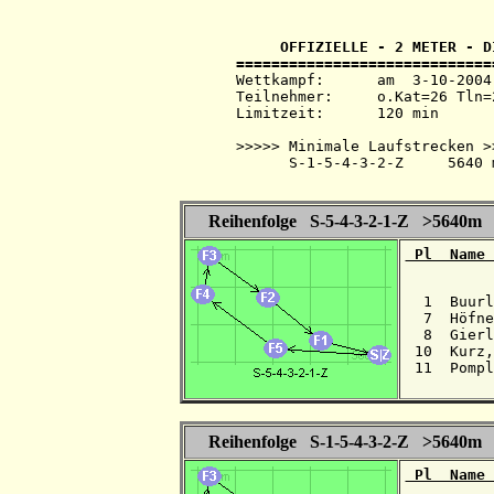
     OFFIZIELLE - 2 METER - D
Wettkampf:  	am  3-10-2004   ab 13.15 Uhr   im 2-m-Band

Teilnehmer: 	o.Kat=26 Tln=26 +Hel=27

Limitzeit:  	120 min

>>>>> Minimale Laufstrecken >>
      S-1-5-4-3-2-Z     5640 m
Reihenfolge S-5-4-3-2-1-Z >5640m
 Pl  Name 
  1  Buurl
  7  Höfne
  8  Gierl
 10  Kurz,
 11  Pompl
Reihenfolge S-1-5-4-3-2-Z >5640m
 Pl  Name 