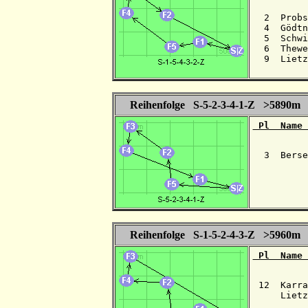
  2  Probs
  4  Gödtn
  5  Schwi
  6  Thewe
  9  Lietz
Reihenfolge S-5-2-3-4-1-Z >5890m
 Pl  Name 
  3  Berse
Reihenfolge S-1-5-2-4-3-Z >5960m
 Pl  Name 
 12  Karra
     Lietz