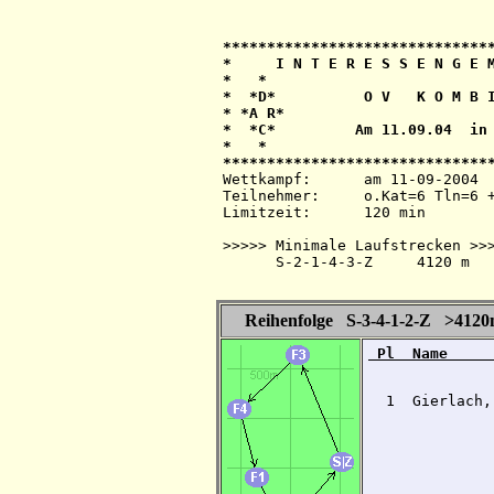
*******************************
*     I N T E R E S S E N G E M
*   *                          
*  *D*          O V   K O M B I
* *A R*                        
*  *C*         Am 11.09.04  in 
*   *                          
Wettkampf:  	am 11-09-2004   ab 14.45 Uhr   im 80-m-Band

Teilnehmer: 	o.Kat=6 Tln=6 +Hel=9

Limitzeit:  	120 min

>>>>> Minimale Laufstrecken >>>
      S-2-1-4-3-Z     4120 m

Reihenfolge S-3-4-1-2-Z >412
 Pl  Name     
  1  Gierlach,