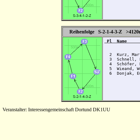
Reihenfolge S-2-1-4-3-Z >412
 Pl  Name     
  2  Kurz, Mar
  3  Schnell, 
  4  Schöfer, 
  5  Wieand, W
  6  Donjak, E
Veranstalter: Interessengemeinschaft Dortund DK1UU