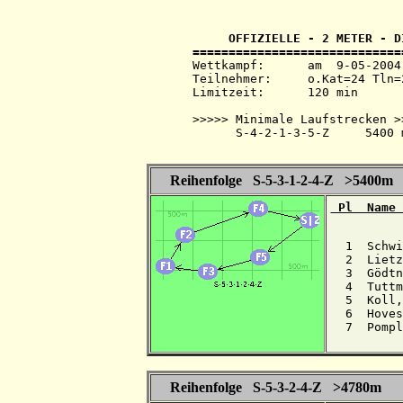
     OFFIZIELLE - 2 METER - D
Wettkampf:  	am  9-05-2004   ab 13.15 Uhr   im 2-m-Band

Teilnehmer: 	o.Kat=24 Tln=24 +Hel=27

Limitzeit:  	120 min

>>>>> Minimale Laufstrecken >>
      S-4-2-1-3-5-Z     5400 m
Reihenfolge S-5-3-1-2-4-Z >5400m
 Pl  Name 
  1  Schwi
  2  Lietz
  3  Gödtn
  4  Tuttm
  5  Koll,
  6  Hoves
  7  Pompl
Reihenfolge S-5-3-2-4-Z >4780m