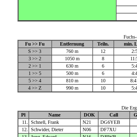
Fuchs-
Fu >> Fu
Entfernung
Teiln.
min. L
S >> 3
760 m
12
2:
3 >> 2
1050 m
8
11:
2 >> 1
630 m
6
5:
1 >> 5
500 m
6
4:
5 >> 4
810 m
10
8:4
4 >> Z
990 m
10
5:
Die Erg
Pl
Name
DOK
Call
G
11.
Schnell, Frank
N21
DG6YEB
12.
Schwider, Dieter
N06
DF7XU
13.
Jung, Eduard
N16
DJ9WB