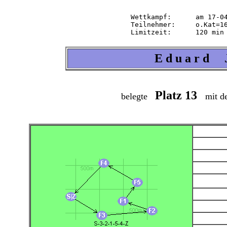
Wettkampf:  	am 17-04-2004   ab 14.30 Uhr   im 2-m-Band

Teilnehmer: 	o.Kat=16 Tln=16 +Hel=17

E d u a r d J
Platz 13
belegte
mit de