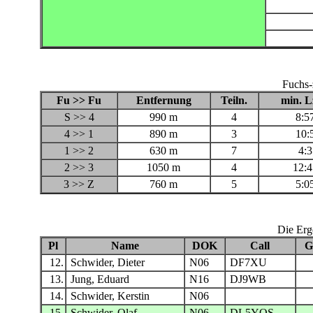
Fuchs-
Fu >> Fu
Entfernung
Teiln.
min. L
S >> 4
990 m
4
8:5
4 >> 1
890 m
3
10:
1 >> 2
630 m
7
4:3
2 >> 3
1050 m
4
12:4
3 >> Z
760 m
5
5:0
Die Erg
Pl
Name
DOK
Call
G
12.
Schwider, Dieter
N06
DF7XU
13.
Jung, Eduard
N16
DJ9WB
14.
Schwider, Kerstin
N06
15.
Schwider, Olaf
N06
DL5YOS