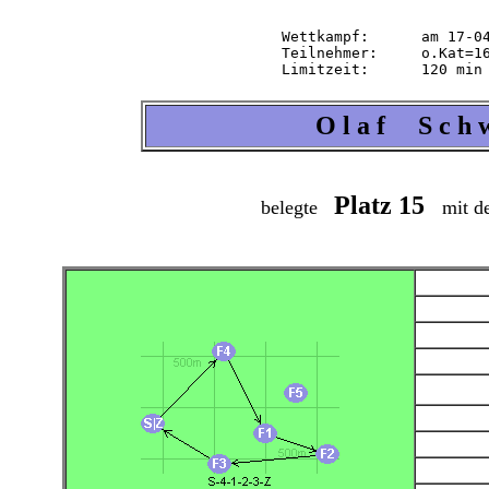
Wettkampf:  	am 17-04-2004   ab 14.30 Uhr   im 2-m-Band

Teilnehmer: 	o.Kat=16 Tln=16 +Hel=17

O l a f S c h w
Platz 15
belegte
mit de