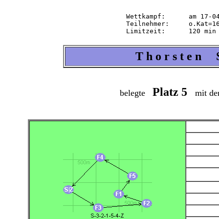
Wettkampf:  	am 17-04-2004   ab 14.30 Uhr   im 2-m-Band

Teilnehmer: 	o.Kat=16 Tln=16 +Hel=17

T h o r s t e n S
Platz 5
belegte
mit der