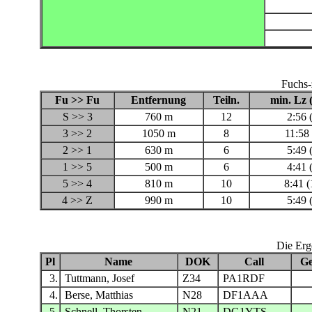
Fuchs-
Fu >> Fu
Entfernung
Teiln.
min. Lz 
S >> 3
760 m
12
2:56 
3 >> 2
1050 m
8
11:58 
2 >> 1
630 m
6
5:49 
1 >> 5
500 m
6
4:41 
5 >> 4
810 m
10
8:41 (
4 >> Z
990 m
10
5:49 
Die Erg
Pl
Name
DOK
Call
Ge
3.
Tuttmann, Josef
Z34
PA1RDF
4.
Berse, Matthias
N28
DF1AAA
5.
Schnell, Thorsten
N21
DG1YTS