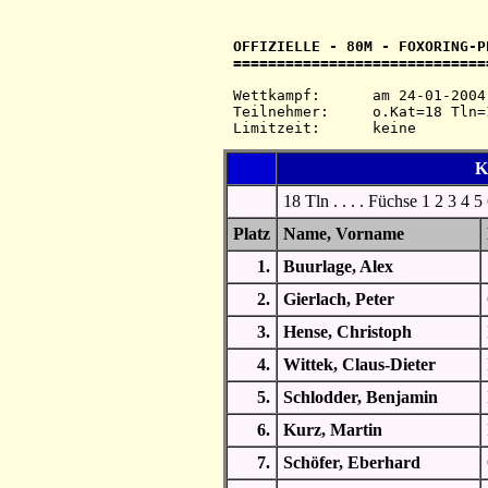
OFFIZIELLE - 80M - FOXORING-P
=============================
Wettkampf:  	am 24-01-2004   ab 11.40 Uhr   im 80-m-Band

Teilnehmer: 	o.Kat=18 Tln=18 +Hel=25

K 
18 Tln . . . . Füchse 1 2 3 4 
Platz
Name, Vorname
1.
Buurlage, Alex
2.
Gierlach, Peter
3.
Hense, Christoph
4.
Wittek, Claus-Dieter
5.
Schlodder, Benjamin
6.
Kurz, Martin
7.
Schöfer, Eberhard