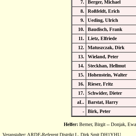
7.
Berger, Michael
8.
Roßfeldt, Erich
9.
Ueding, Ulrich
10.
Baudisch, Frank
11.
Lietz, Elfriede
12.
Matuszczak, Dirk
13.
Wieland, Peter
14.
Steckhan, Hellmut
15.
Hohenstein, Walter
16.
Rieser, Fritz
17.
Schwider, Dieter
aL.
Barstat, Harry
-
Birk, Peter
Helfer:
Berner, Birgit -- Donjak, Ew
Veranstalter: ARDF-Referent Distrikt L, Dirk Smit DH1YHU