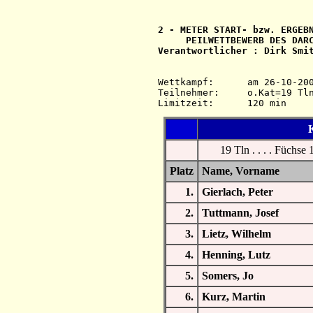
2 - METER START- bzw. ERGEBN
     PEILWETTBEWERB DES DARC
Verantwortlicher : Dirk Smit
Wettkampf:  	am 26-10-2003   ab 13.30 Uhr   im 2-m-Band

Teilnehmer: 	o.Kat=19 Tln=19 +Hel=23

K
19 Tln . . . . Füchse 
Platz
Name, Vorname
1.
Gierlach, Peter
2.
Tuttmann, Josef
3.
Lietz, Wilhelm
4.
Henning, Lutz
5.
Somers, Jo
6.
Kurz, Martin