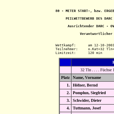
80 - METER START-, bzw. ERGEB
     PEILWETTBEWERB DES DARC 
      Ausrichtender DARC - OV
            Verantwortlicher 
Wettkampf:  	am 12-10-2003   ab 10.00 Uhr   im 80-m-Band

Teilnehmer: 	o.Kat=32 Tln=32 +Hel=37

K
32 Tln . . . . Füchse
Platz
Name, Vorname
1.
Höfner, Bernd
2.
Pomplun, Siegfried
3.
Schwider, Dieter
4.
Tuttmann, Josef