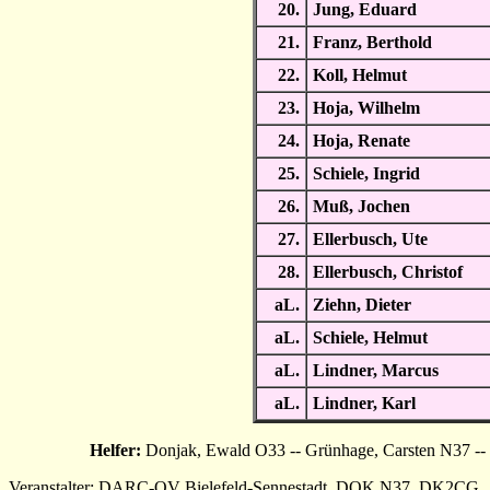
20.
Jung, Eduard
21.
Franz, Berthold
22.
Koll, Helmut
23.
Hoja, Wilhelm
24.
Hoja, Renate
25.
Schiele, Ingrid
26.
Muß, Jochen
27.
Ellerbusch, Ute
28.
Ellerbusch, Christof
aL.
Ziehn, Dieter
aL.
Schiele, Helmut
aL.
Lindner, Marcus
aL.
Lindner, Karl
Helfer:
Donjak, Ewald O33 -- Grünhage, Carsten N37 -- 
Veranstalter: DARC-OV Bielefeld-Sennestadt, DOK N37, DK2CG