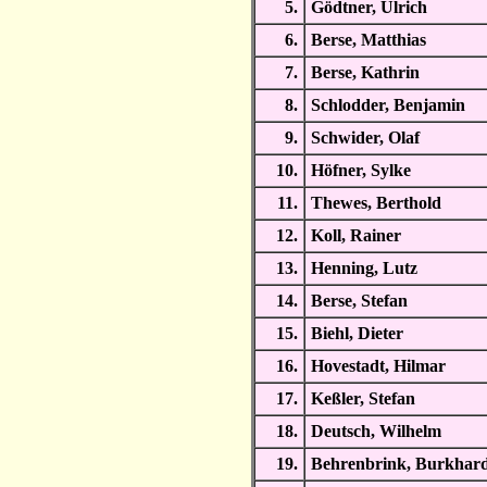
5.
Gödtner, Ulrich
6.
Berse, Matthias
7.
Berse, Kathrin
8.
Schlodder, Benjamin
9.
Schwider, Olaf
10.
Höfner, Sylke
11.
Thewes, Berthold
12.
Koll, Rainer
13.
Henning, Lutz
14.
Berse, Stefan
15.
Biehl, Dieter
16.
Hovestadt, Hilmar
17.
Keßler, Stefan
18.
Deutsch, Wilhelm
19.
Behrenbrink, Burkhar