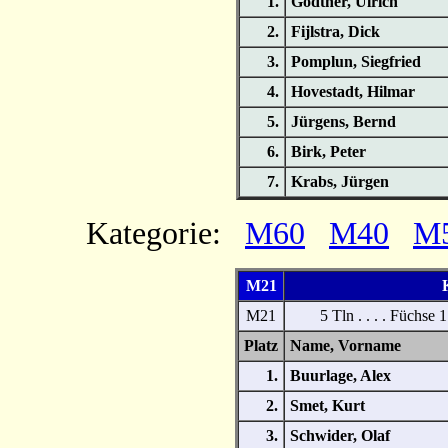
1.
Gödtner, Ulrich
2.
Fijlstra, Dick
3.
Pomplun, Siegfried
4.
Hovestadt, Hilmar
5.
Jürgens, Bernd
6.
Birk, Peter
7.
Krabs, Jürgen
Kategorie:
M60
M40
M
M21
K
M21
5 Tln . . . . Füchse 
Platz
Name, Vornam
1.
Buurlage, Alex
2.
Smet, Kurt
3.
Schwider, Olaf