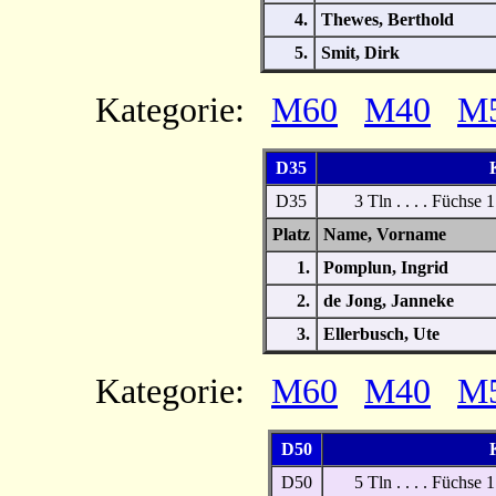
4.
Thewes, Berthold
5.
Smit, Dirk
Kategorie:
M60
M40
M
D35
K
D35
3 Tln . . . . Füchse 
Platz
Name, Vornam
1.
Pomplun, Ingrid
2.
de Jong, Janneke
3.
Ellerbusch, Ute
Kategorie:
M60
M40
M
D50
K
D50
5 Tln . . . . Füchse 