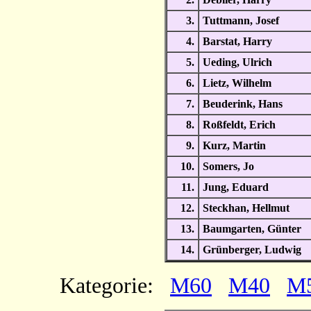
3.
Tuttmann, Josef
4.
Barstat, Harry
5.
Ueding, Ulrich
6.
Lietz, Wilhelm
7.
Beuderink, Hans
8.
Roßfeldt, Erich
9.
Kurz, Martin
10.
Somers, Jo
11.
Jung, Eduard
12.
Steckhan, Hellmut
13.
Baumgarten, Günter
14.
Grünberger, Ludwig
Kategorie:
M60
M40
M