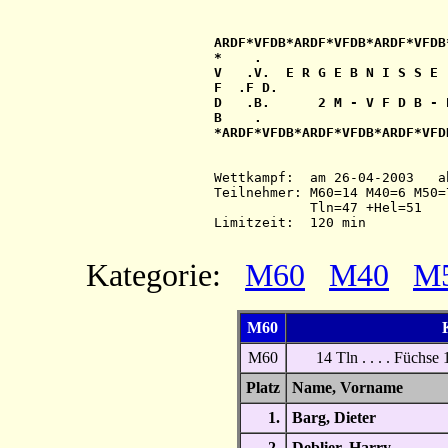
ARDF*VFDB*ARDF*VFDB*ARDF*VFDB
*    .                       
V   .V.  E R G E B N I S S E 
F  .F D.                     
D   .B.      2 M - V F D B - 
B    .                       
*ARDF*VFDB*ARDF*VFDB*ARDF*VFD
Wettkampf:  am 26-04-2003   a
Teilnehmer: M60=14 M40=6 M50=
            Tln=47 +Hel=51

Kategorie:
M60
M40
M
M60
K
M60
14 Tln . . . . Füchse
Platz
Name, Vornam
1.
Barg, Dieter
2.
Deblier, Harry