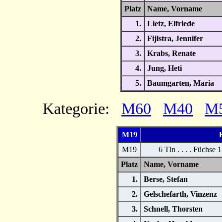
Platz
Name, Vornam
1.
Lietz, Elfriede
2.
Fijlstra, Jennifer
3.
Krabs, Renate
4.
Jung, Heti
5.
Baumgarten, Maria
Kategorie:
M60
M40
M
M19
K
M19
6 Tln . . . . Füchse 
Platz
Name, Vornam
1.
Berse, Stefan
2.
Gelschefarth, Vinzenz
3.
Schnell, Thorsten