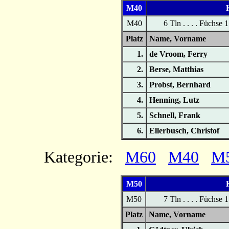
M40
K
M40
6 Tln . . . . Füchse 
Platz
Name, Vornam
1.
de Vroom, Ferry
2.
Berse, Matthias
3.
Probst, Bernhard
4.
Henning, Lutz
5.
Schnell, Frank
6.
Ellerbusch, Christof
Kategorie:
M60
M40
M
M50
K
M50
7 Tln . . . . Füchse 
Platz
Name, Vornam