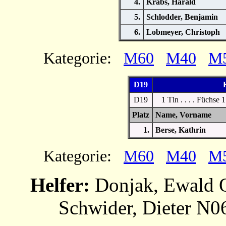
4.
Krabs, Harald
5.
Schlodder, Benjamin
6.
Lobmeyer, Christoph
Kategorie:
M60
M40
M
D19
K
D19
1 Tln . . . . Füchse 
Platz
Name, Vorna
1.
Berse, Kathrin
Kategorie:
M60
M40
M
Helfer:
Donjak, Ewald O
Schwider, Dieter N0