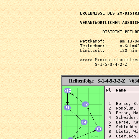
ERGEBNISSE DES 2M-DISTRI
VERANTWORTLICHER AUSRICH
         DISTRIKT-PEILRE
Wettkampf:  	am 13-04-2003   ab 13.30 Uhr   im 2-m-Band

Teilnehmer: 	o.Kat=42 Tln=42 +Hel=47

Limitzeit:  	120 min

>>>>> Minimale Laufstrec
      S-1-5-3-4-2-Z     
Reihenfolge S-1-4-5-3-2-Z >63
Pl  Name     
 1  Berse, St
 2  Pomplun, 
 3  Berse, Ma
 4  Schwider,
 5  Berse, Ka
 7  Schlodder
 8  Lietz, Wi
 9  Gierlach,