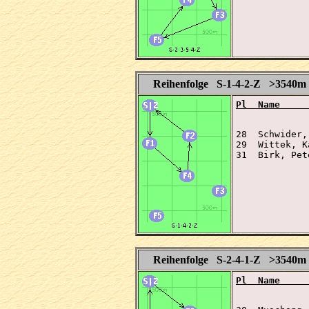
Reihenfolge S-1-4-2-Z >3540m
Pl  Name     
28  Schwider,
29  Wittek, K
31  Birk, Pet
Reihenfolge S-2-4-1-Z >3540m
Pl  Name     