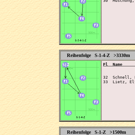
30  Muschong,
Reihenfolge S-1-4-Z >3330m
Pl  Name     
32  Schnell, 
33  Lietz, El
Reihenfolge S-1-Z >1500m