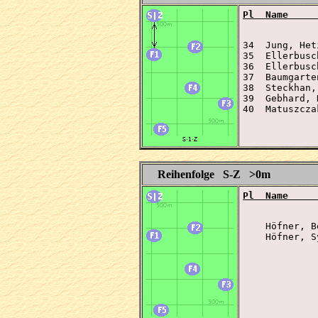
Pl  Name     
34  Jung, Het
35  Ellerbusc
36  Ellerbusc
37  Baumgarte
38  Steckhan,
39  Gebhard, 
40  Matuszcza
Reihenfolge S-Z >0m
Pl  Name     
    Höfner, B
    Höfner, S