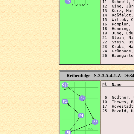
11  Schnell, 
12  Ging, Jür
13  Kurz, Mar
14  Roßfeldt,
15  Wittek, C
16  Pomplun, 
18  Henning, 
19  Jung, Edu
21  Stein, Ni
22  Stein, Di
23  Krabs, Ha
24  Grünhage,
26  Baumgarte
Reihenfolge S-2-3-5-4-1-Z >63
Pl  Name     
 6  Gödtner, 
10  Thewes, B
17  Hovestadt
25  Bezold, H